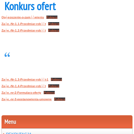
Konkurs ofert
Og┼eoszenie-o-zam├│wieniu
Pobierz
Za┼e.-Nr-1.1-Przedmiar-rob├│t
Pobierz
Za┼e.-Nr-1.2-Przedmiar-rob├│t
Pobierz
Za┼e.-Nr-1.3-Przedmiar-rob├│t-1
Pobierz
Za┼e.-Nr-1.4-Przedmiar-rob├│t
Pobierz
Za┼e.-nr-2-Formularz-oferty
Pobierz
Za┼e.-nr-3-postanowienia-umowne
Pobierz
Menu