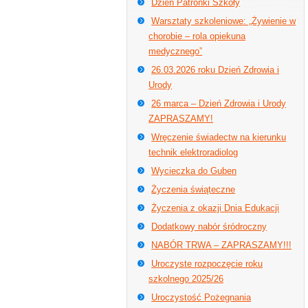
Dzień Patronki Szkoły
Warsztaty szkoleniowe: „Żywienie w
chorobie – rola opiekuna
medycznego”
26.03.2026 roku Dzień Zdrowia i
Urody
26 marca – Dzień Zdrowia i Urody
ZAPRASZAMY!
Wręczenie świadectw na kierunku
technik elektroradiolog
Wycieczka do Guben
Życzenia świąteczne
Życzenia z okazji Dnia Edukacji
Dodatkowy nabór śródroczny
NABÓR TRWA – ZAPRASZAMY!!!
Uroczyste rozpoczęcie roku
szkolnego 2025/26
Uroczystość Pożegnania