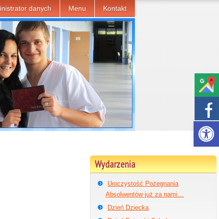
nistrator danych
Menu
Kontakt
Otwórz p
Wydarzenia
Uroczystość Pożegnania
Absolwentów już za nami…
Dzień Dziecka