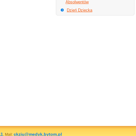
Absolwentów
Dzień Dziecka
11
ckziu@medyk.bytom.pl
, Mail: