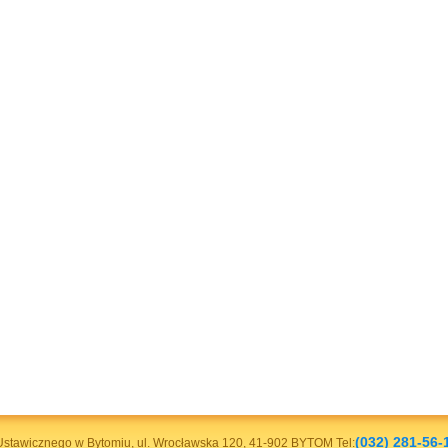
(032) 281-56-
stawicznego w Bytomiu, ul. Wrocławska 120, 41-902 BYTOM Tel: