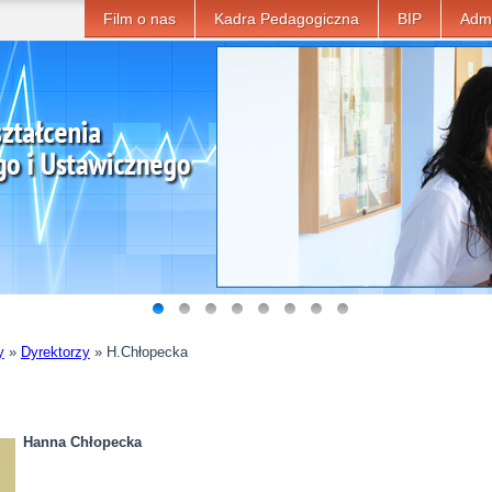
Film o nas
Kadra Pedagogiczna
BIP
Admi
y
»
Dyrektorzy
»
H.Chłopecka
Hanna Chłopecka