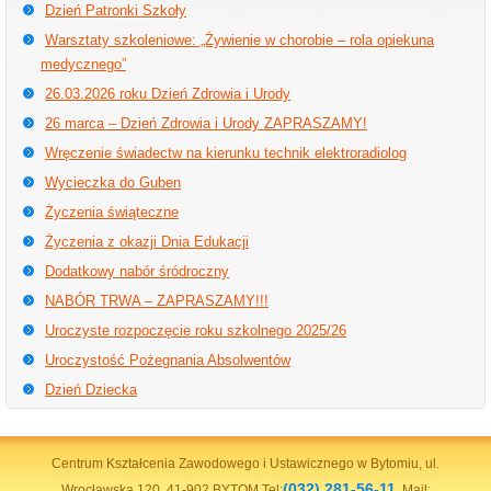
Dzień Patronki Szkoły
Warsztaty szkoleniowe: „Żywienie w chorobie – rola opiekuna
medycznego”
26.03.2026 roku Dzień Zdrowia i Urody
26 marca – Dzień Zdrowia i Urody ZAPRASZAMY!
Wręczenie świadectw na kierunku technik elektroradiolog
Wycieczka do Guben
Życzenia świąteczne
Życzenia z okazji Dnia Edukacji
Dodatkowy nabór śródroczny
NABÓR TRWA – ZAPRASZAMY!!!
Uroczyste rozpoczęcie roku szkolnego 2025/26
Uroczystość Pożegnania Absolwentów
Dzień Dziecka
Centrum Kształcenia Zawodowego i Ustawicznego w Bytomiu, ul.
(032) 281-56-11
Wrocławska 120, 41-902 BYTOM Tel:
, Mail: