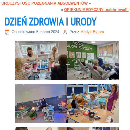
UROCZYSTOŚĆ POŻEGNANIA ABSOLWENTÓW
»
«
OPIEKUN MEDYCZNY -nabór trwa!!!
DZIEŃ ZDROWIA I URODY
Opublikowano
5 marca 2024
|
Przez
Medyk Bytom