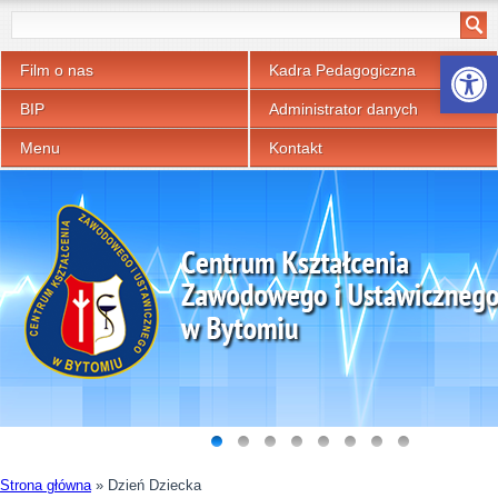
Otwórz p
Film o nas
Kadra Pedagogiczna
BIP
Administrator danych
Menu
Kontakt
Strona główna
»
Dzień Dziecka