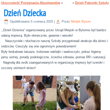
Uroczystość Pożegnania Absolwentów
»
«
Dzień Patronki Szkoły
Dzień Dziecka
Opublikowano
5 czerwca 2025
|
Przez
Medyk Bytom
,,Dzień Dziecka” organizowany przez Urząd Miejski w Bytomiu był bardzo
udaną imprezą. Było słonecznie, gwarnie i wesoło!
Nauczyciele i słuchacze naszej Szkoły przygotowali atrakcje dla dzieci i
rodziców. Cieszyły się one ogromnym powodzeniem!
Były brokatowe tatuaże, kolorowe naklejki i warkoczyki, pokaz higieny
jamy ustnej, porady podologiczne, ścieżka zdrowia, pomiar RR i saturacji.
Nagrodą dla osób zaangażowanych w organizację imprezy był szeroki i
szczery uśmiech dzieci!