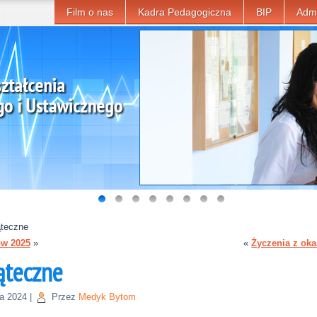
Film o nas
Kadra Pedagogiczna
BIP
Admi
ąteczne
ów 2025
»
«
Życzenia z oka
ąteczne
ia 2024
|
Przez
Medyk Bytom