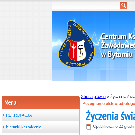
Strona główna
»
Życzenia świ
Menu
Pożegnanie elekroradiolog
Życzenia świ
REKRUTACJA
Opublikowano
22 grudn
Kierunki kształcenia