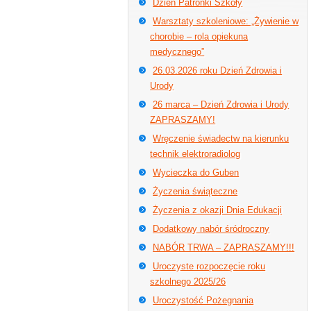
Dzień Patronki Szkoły
Warsztaty szkoleniowe: „Żywienie w
chorobie – rola opiekuna
medycznego”
26.03.2026 roku Dzień Zdrowia i
Urody
26 marca – Dzień Zdrowia i Urody
ZAPRASZAMY!
Wręczenie świadectw na kierunku
technik elektroradiolog
Wycieczka do Guben
Życzenia świąteczne
Życzenia z okazji Dnia Edukacji
Dodatkowy nabór śródroczny
NABÓR TRWA – ZAPRASZAMY!!!
Uroczyste rozpoczęcie roku
szkolnego 2025/26
Uroczystość Pożegnania