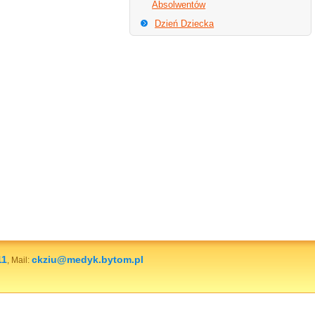
Absolwentów
Dzień Dziecka
11
ckziu@medyk.bytom.pl
, Mail: