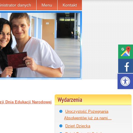
nistrator danych
Menu
Kontakt
Otwórz p
Wydarzenia
zji Dnia Edukacji Narodowej
Uroczystość Pożegnania
Absolwentów już za nami…
Dzień Dziecka