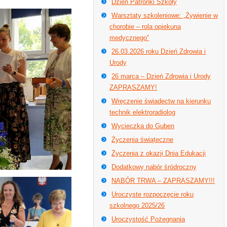
Dzień Patronki Szkoły
Warsztaty szkoleniowe: „Żywienie w
chorobie – rola opiekuna
medycznego”
26.03.2026 roku Dzień Zdrowia i
Urody
26 marca – Dzień Zdrowia i Urody
ZAPRASZAMY!
Wręczenie świadectw na kierunku
technik elektroradiolog
Wycieczka do Guben
Życzenia świąteczne
Życzenia z okazji Dnia Edukacji
Dodatkowy nabór śródroczny
NABÓR TRWA – ZAPRASZAMY!!!
Uroczyste rozpoczęcie roku
szkolnego 2025/26
Uroczystość Pożegnania