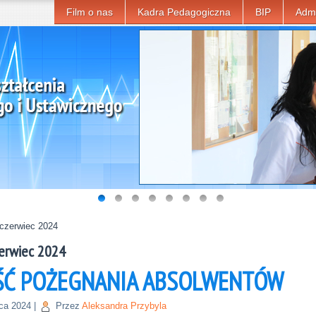
Film o nas
Kadra Pedagogiczna
BIP
Admi
czerwiec 2024
erwiec 2024
ŚĆ POŻEGNANIA ABSOLWENTÓW
ca 2024
|
Przez
Aleksandra Przybyla