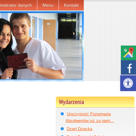
nistrator danych
Menu
Kontakt
Otwórz p
Wydarzenia
Uroczystość Pożegnania
Absolwentów już za nami…
Dzień Dziecka