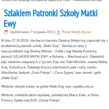
Szlakiem Patronki Szkoły Matki
Ewy
Opublikowano
7 listopada 2013
|
Przez
Medyk Bytom
W dniu 27.10.2013r. słuchacze kierunku Opiekun Medyczny zapoznali się z
działalnością patronki szkoły „Matki Ewy”. Słuchacze wraz z
nauczycielkami mgr Bianką Witman – Fulde i mgr Wandą Kostecką
przeszli SZLAKIEM MATKI EWY w Bytomiu – Miechowicach. Odwiedzili
pięć obiektów związanych z życiem Ewy von Tiele-Winckler, zwanej Matką
Ewą: Kościół p.w. Świętego Krzyża,miechowicki park i ruiny zamku
Wincklerów, budynki „Ostoi Pokoju” i „Cisza Syjonu” oraz domek i grób
„Matki Ewy”.
Młodzież złożyła kwiaty na grobie Matki Ewy oraz zapaliła znicze.
Młodzież zwiedziła także wystawę, poświęconą Matce Ewie, w Domu
Pomocy Społecznej EDO „Ostoja Pokoju”.