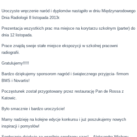
Uroczyste wręczenie naród i dyplomów nastąpiło w dniu Międzynarodowego
Dnia Radiologii 8 listopada 2013r.
Prezentacja wszystkich prac ma miejsce na korytarzu szkolnym (parter) do
dnia 12 listopada.
Prace znajdą swoje stałe miejsce ekspozycji w szkolnej pracowni
radiografii.
Gratulujemy!!!!!
Bardzo dziękujemy sponsorom nagród i świątecznego przyjęcia- firmom
BMS i Novartis!
Poczęstunek został przygotowany przez restaurację Pan de Rossa z
Katowic.
Było smacznie i bardzo uroczyście!
Mamy nadzieję na kolejne edycje konkursu i już poszukujemy nowych
inspiracji i pomysłów!
Serdecznie dziękuję za wspólnie spędzony czas! – Aleksandra Wichary