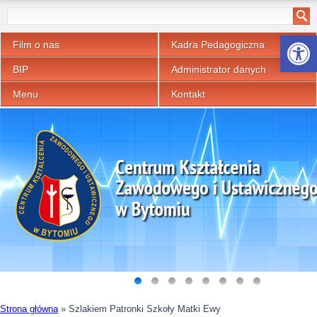
Otwórz p
Film o nas
Kadra Pedagogiczna
BIP
Administrator danych
Menu
Kontakt
Strona główna
»
Szlakiem Patronki Szkoły Matki Ewy