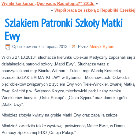
Wyniki konkursu „Quo vadis Radiologia?” 2013r.
»
«
Współpraca ze szkołą z Republiki Czeskiej
Szlakiem Patronki Szkoły Matki
Ewy
Opublikowano
7 listopada 2013
|
Przez
Medyk Bytom
W dniu 27.10.2013r. słuchacze kierunku Opiekun Medyczny zapoznali się z
działalnością patronki szkoły „Matki Ewy”. Słuchacze wraz z
nauczycielkami mgr Bianką Witman – Fulde i mgr Wandą Kostecką
przeszli SZLAKIEM MATKI EWY w Bytomiu – Miechowicach. Odwiedzili
pięć obiektów związanych z życiem Ewy von Tiele-Winckler, zwanej Matką
Ewą: Kościół p.w. Świętego Krzyża,miechowicki park i ruiny zamku
Wincklerów, budynki „Ostoi Pokoju” i „Cisza Syjonu” oraz domek i grób
„Matki Ewy”.
Młodzież złożyła kwiaty na grobie Matki Ewy oraz zapaliła znicze.
Młodzież zwiedziła także wystawę, poświęconą Matce Ewie, w Domu
Pomocy Społecznej EDO „Ostoja Pokoju”.