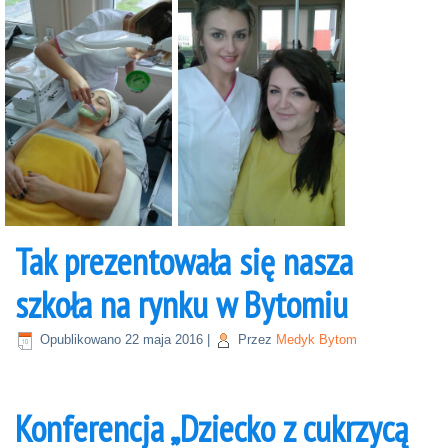
Tak prezentowała się nasza
szkoła na rynku w Bytomiu
Opublikowano
22 maja 2016
|
Przez
Medyk Bytom
Konferencja „Dziecko z cukrzycą