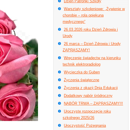
Dzień Patronki Szkoły
Warsztaty szkoleniowe: „Żywienie w
chorobie – rola opiekuna
medycznego”
26.03.2026 roku Dzień Zdrowia i
Urody
26 marca – Dzień Zdrowia i Urody
ZAPRASZAMY!
Wręczenie świadectw na kierunku
technik elektroradiolog
Wycieczka do Guben
Życzenia świąteczne
Życzenia z okazji Dnia Edukacji
Dodatkowy nabór śródroczny
NABÓR TRWA – ZAPRASZAMY!!!
Uroczyste rozpoczęcie roku
szkolnego 2025/26
Uroczystość Pożegnania