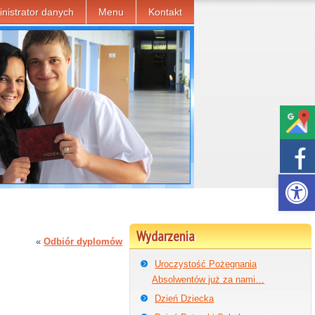
nistrator danych
Menu
Kontakt
Otwórz p
Wydarzenia
«
Odbiór dyplomów
Uroczystość Pożegnania
Absolwentów już za nami…
Dzień Dziecka