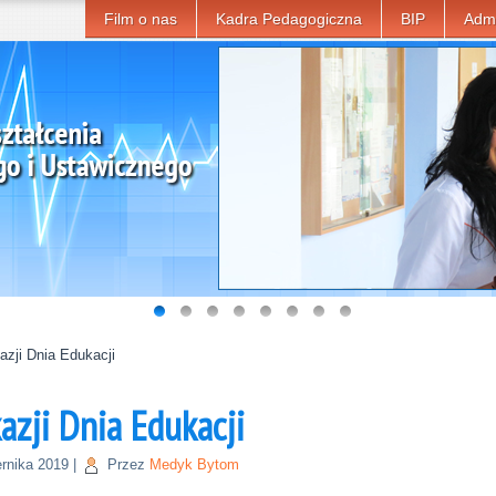
Film o nas
Kadra Pedagogiczna
BIP
Admi
azji Dnia Edukacji
azji Dnia Edukacji
ernika 2019
|
Przez
Medyk Bytom