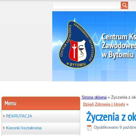
Strona główna
»
Życzenia z ok
Menu
Dzień Zdrowia i Urody
»
Życzenia z ok
REKRUTACJA
Opublikowano
9 paździ
Kierunki kształcenia