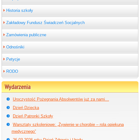
Historia szkoły
Zakładowy Fundusz Świadczeń Socjalnych
Zamówienia publiczne
Odnośniki
Petycje
RODO
Wydarzenia
Uroczystość Pożegnania Absolwentów już za nami…
Dzień Dziecka
Dzień Patronki Szkoły
Warsztaty szkoleniowe: „Żywienie w chorobie – rola opiekuna
medycznego”
26.03.2026 roku Dzień Zdrowia i Urody