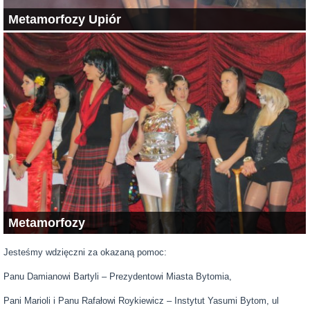
Metamorfozy Upiór
Metamorfozy
Jesteśmy wdzięczni za okazaną pomoc:
Panu Damianowi Bartyli – Prezydentowi Miasta Bytomia,
Pani Marioli i Panu Rafałowi Roykiewicz – Instytut Yasumi Bytom, ul