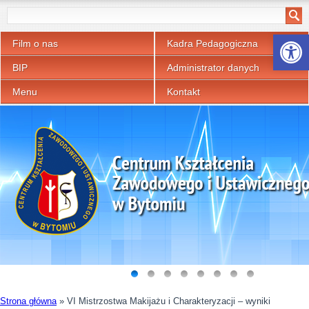
Otwórz p
Film o nas
Kadra Pedagogiczna
BIP
Administrator danych
Menu
Kontakt
Strona główna
»
VI Mistrzostwa Makijażu i Charakteryzacji – wyniki