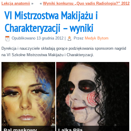
Lekcja anatomii
»
«
Wyniki konkursu „Quo vadis Radiologia?” 2012
VI Mistrzostwa Makijażu i
Charakteryzacji – wyniki
Opublikowano
13 grudnia 2012
|
Przez
Medyk Bytom
Dyrekcja i nauczyciele składają gorące podziękowania sponsorom nagród
na VI Szkolne Mistrzostwa Makijażu i Charakteryzacji.
Bal maskowy
Lalka Piła