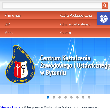
Otwórz p
Film o nas
Kadra Pedagogiczna
BIP
Administrator danych
Menu
Kontakt
Strona główna
»
V Regionalne Mistrzostwa Makijażu i Charakteryzacji