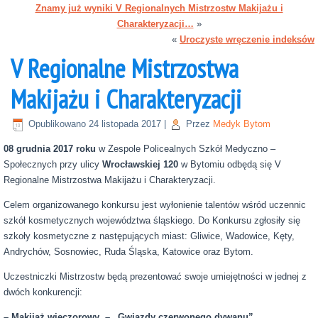
Znamy już wyniki V Regionalnych Mistrzostw Makijażu i
Charakteryzacji…
»
«
Uroczyste wręczenie indeksów
V Regionalne Mistrzostwa
Makijażu i Charakteryzacji
Opublikowano
24 listopada 2017
|
Przez
Medyk Bytom
08 grudnia 2017 roku
w Zespole Policealnych Szkół Medyczno –
Społecznych przy ulicy
Wrocławskiej 120
w Bytomiu odbędą się V
Regionalne Mistrzostwa Makijażu i Charakteryzacji.
Celem organizowanego konkursu jest wyłonienie talentów wśród uczennic
szkół kosmetycznych województwa śląskiego. Do Konkursu zgłosiły się
szkoły kosmetyczne z następujących miast: Gliwice, Wadowice, Kęty,
Andrychów, Sosnowiec, Ruda Śląska, Katowice oraz Bytom.
Uczestniczki Mistrzostw będą prezentować swoje umiejętności w jednej z
dwóch konkurencji:
– Makijaż wieczorowy – „Gwiazdy czerwonego dywanu”.