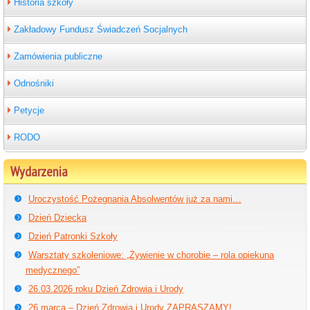
Historia szkoły
Zakładowy Fundusz Świadczeń Socjalnych
Zamówienia publiczne
Odnośniki
Petycje
RODO
Wydarzenia
Uroczystość Pożegnania Absolwentów już za nami…
Dzień Dziecka
Dzień Patronki Szkoły
Warsztaty szkoleniowe: „Żywienie w chorobie – rola opiekuna
medycznego”
26.03.2026 roku Dzień Zdrowia i Urody
26 marca – Dzień Zdrowia i Urody ZAPRASZAMY!