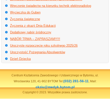
Wręczenie świadectw na kierunku technik elektroradiolog
Wycieczka do Guben
Życzenia świąteczne
Życzenia z okazji Dnia Edukacji
Dodatkowy nabór śródroczny
NABÓR TRWA – ZAPRASZAMY!!!
Uroczyste rozpoczęcie roku szkolnego 2025/26
Uroczystość Pożegnania Absolwentów
Dzień Dziecka
Centrum Kształcenia Zawodowego i Ustawicznego w Bytomiu, ul.
(032) 281-56-11
Wrocławska 120, 41-902 BYTOM Tel:
, Mail:
ckziu@medyk.bytom.pl
Copyright © 2023. Wszystkie prawa zastrzeżone.
Wykonanie
prot.pl