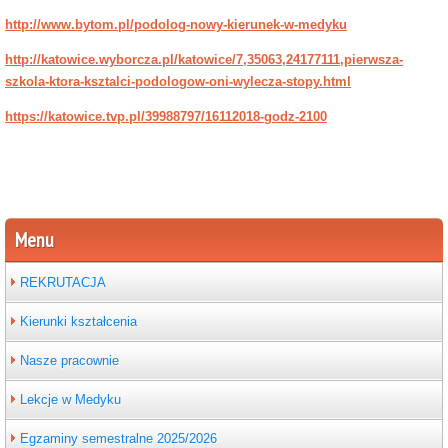
http://www.bytom.pl/podolog-nowy-kierunek-w-medyku
http://katowice.wyborcza.pl/katowice/7,35063,24177111,pierwsza-
szkola-ktora-ksztalci-podologow-oni-wylecza-stopy.html
https://katowice.tvp.pl/39988797/16112018-godz-2100
Menu
REKRUTACJA
Kierunki kształcenia
Nasze pracownie
Lekcje w Medyku
Egzaminy semestralne 2025/2026