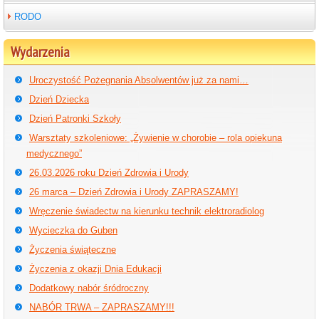
RODO
Wydarzenia
Uroczystość Pożegnania Absolwentów już za nami…
Dzień Dziecka
Dzień Patronki Szkoły
Warsztaty szkoleniowe: „Żywienie w chorobie – rola opiekuna
medycznego”
26.03.2026 roku Dzień Zdrowia i Urody
26 marca – Dzień Zdrowia i Urody ZAPRASZAMY!
Wręczenie świadectw na kierunku technik elektroradiolog
Wycieczka do Guben
Życzenia świąteczne
Życzenia z okazji Dnia Edukacji
Dodatkowy nabór śródroczny
NABÓR TRWA – ZAPRASZAMY!!!