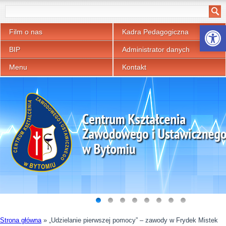
Otwórz p
Film o nas
Kadra Pedagogiczna
BIP
Administrator danych
Menu
Kontakt
Strona główna
»
„Udzielanie pierwszej pomocy” – zawody w Frydek Mistek