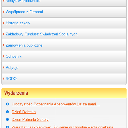
Medyk w środowisku
Współpraca z Firmami
Historia szkoły
Zakładowy Fundusz Świadczeń Socjalnych
Zamówienia publiczne
Odnośniki
Petycje
RODO
Wydarzenia
Uroczystość Pożegnania Absolwentów już za nami…
Dzień Dziecka
Dzień Patronki Szkoły
Warsztaty szkoleniowe: „Żywienie w chorobie – rola opiekuna