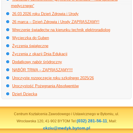
medycznego”
26.03.2026 roku Dzień Zdrowia i Urody
26 marca – Dzień Zdrowia i Urody ZAPRASZAMY!
Wręczenie świadectw na kierunku technik elektroradiolog
Wycieczka do Guben
Życzenia świąteczne
Życzenia z okazji Dnia Edukacji
Dodatkowy nabór śródroczny
NABÓR TRWA – ZAPRASZAMY!!!
Uroczyste rozpoczęcie roku szkolnego 2025/26
Uroczystość Pożegnania Absolwentów
Dzień Dziecka
Centrum Kształcenia Zawodowego i Ustawicznego w Bytomiu, ul.
(032) 281-56-11
Wrocławska 120, 41-902 BYTOM Tel:
, Mail:
ckziu@medyk.bytom.pl