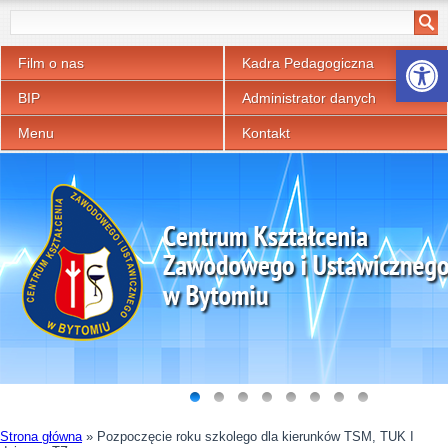
Otwórz p
Film o nas
Kadra Pedagogiczna
BIP
Administrator danych
Menu
Kontakt
Strona główna
»
Pozpoczęcie roku szkolego dla kierunków TSM, TUK I