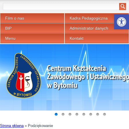
Otwórz p
Film o nas
Kadra Pedagogiczna
BIP
Administrator danych
Menu
Kontakt
Strona główna
»
Podziękowanie