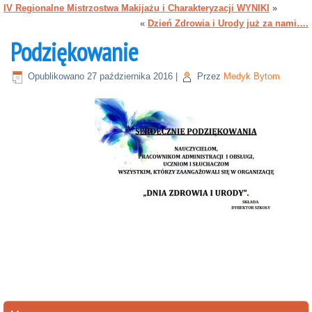
IV Regionalne Mistrzostwa Makijażu i Charakteryzacji WYNIKI
»
«
Dzień Zdrowia i Urody już za nami….
Podziękowanie
Opublikowano
27 października 2016
|
Przez
Medyk Bytom