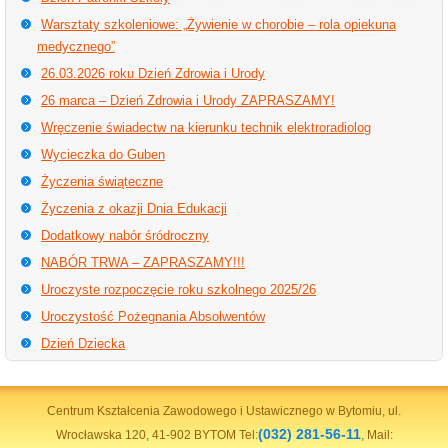
Warsztaty szkoleniowe: „Żywienie w chorobie – rola opiekuna
medycznego”
26.03.2026 roku Dzień Zdrowia i Urody
26 marca – Dzień Zdrowia i Urody ZAPRASZAMY!
Wręczenie świadectw na kierunku technik elektroradiolog
Wycieczka do Guben
Życzenia świąteczne
Życzenia z okazji Dnia Edukacji
Dodatkowy nabór śródroczny
NABÓR TRWA – ZAPRASZAMY!!!
Uroczyste rozpoczęcie roku szkolnego 2025/26
Uroczystość Pożegnania Absolwentów
Dzień Dziecka
Centrum Kształcenia Zawodowego i Ustawicznego w Bytomiu, ul.
(032) 281-56-11
Wrocławska 120, 41-902 BYTOM Tel:
, Mail: