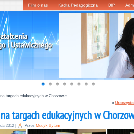
Film o nas
Kadra Pedagogiczna
BIP
Admi
 na targach edukacyjnych w Chorzowie
«
Uroczysto
 na targach edukacyjnych w Chorzow
ada 2012
|
Przez
Medyk Bytom