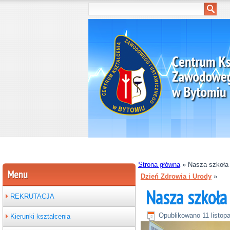
Strona główna
»
Nasza szkoła
Menu
Dzień Zdrowia i Urody
»
Nasza szkoła
REKRUTACJA
Opublikowano
11 listop
Kierunki kształcenia