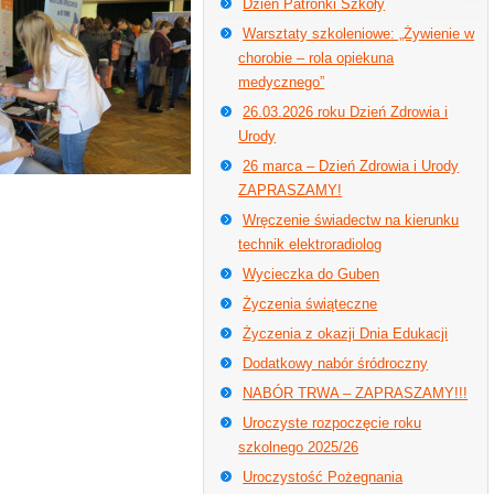
Dzień Patronki Szkoły
Warsztaty szkoleniowe: „Żywienie w
chorobie – rola opiekuna
medycznego”
26.03.2026 roku Dzień Zdrowia i
Urody
26 marca – Dzień Zdrowia i Urody
ZAPRASZAMY!
Wręczenie świadectw na kierunku
technik elektroradiolog
Wycieczka do Guben
Życzenia świąteczne
Życzenia z okazji Dnia Edukacji
Dodatkowy nabór śródroczny
NABÓR TRWA – ZAPRASZAMY!!!
Uroczyste rozpoczęcie roku
szkolnego 2025/26
Uroczystość Pożegnania