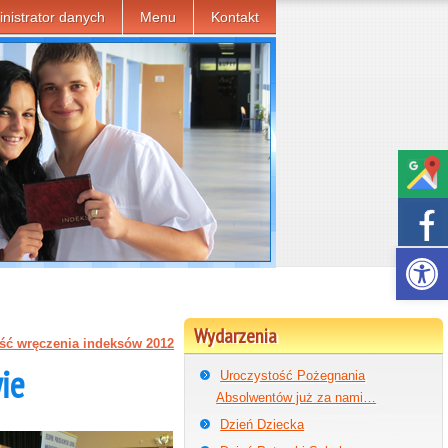
nistrator danych
Menu
Kontakt
Otwórz p
Wydarzenia
ść wręczenia indeksów 2012
ie
Uroczystość Pożegnania
Absolwentów już za nami…
Dzień Dziecka