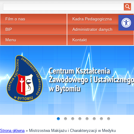
Otwórz p
Film o nas
Kadra Pedagogiczna
BIP
Administrator danych
Menu
Kontakt
Strona główna
»
Mistrzostwa Makijażu i Charakteryzacji w Medyku