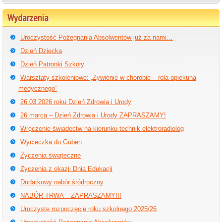
Wydarzenia
Uroczystość Pożegnania Absolwentów już za nami…
Dzień Dziecka
Dzień Patronki Szkoły
Warsztaty szkoleniowe: „Żywienie w chorobie – rola opiekuna
medycznego”
26.03.2026 roku Dzień Zdrowia i Urody
26 marca – Dzień Zdrowia i Urody ZAPRASZAMY!
Wręczenie świadectw na kierunku technik elektroradiolog
Wycieczka do Guben
Życzenia świąteczne
Życzenia z okazji Dnia Edukacji
Dodatkowy nabór śródroczny
NABÓR TRWA – ZAPRASZAMY!!!
Uroczyste rozpoczęcie roku szkolnego 2025/26