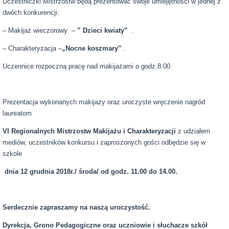
Uczestniczki Mistrzostw będą prezentować swoje umiejętności w jednej z
dwóch konkurencji:
– Makijaż wieczorowy –
” Dzieci kwiaty”
.
– Charakteryzacja –
„Nocne koszmary”
.
Uczennice rozpoczną pracę nad makijażami o godz.8.00.
Prezentacja wykonanych makijaży oraz uroczyste wręczenie nagród
laureatom
VI Regionalnych Mistrzostw Makijażu i Charakteryzacji
z udziałem
mediów, uczestników konkursu i zaproszonych gości odbędzie się w
szkole
dnia 12 grudnia 2018r./ środa/ od godz.
11.00 do 14.00.
Serdecznie zapraszamy na naszą uroczystość.
Dyrekcja, Grono Pedagogiczne
oraz uczniowie i słuchacze
szkół