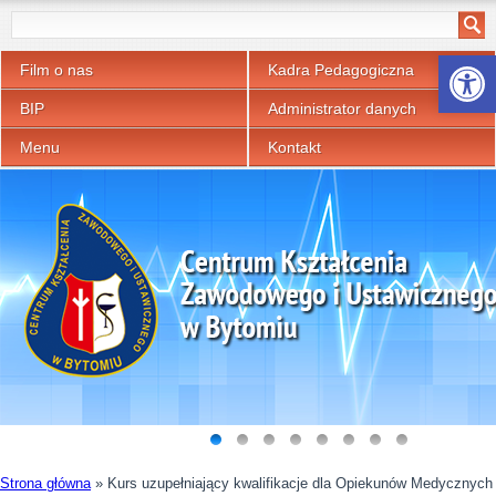
Otwórz p
Film o nas
Kadra Pedagogiczna
BIP
Administrator danych
Menu
Kontakt
Strona główna
»
Kurs uzupełniający kwalifikacje dla Opiekunów Medycznych