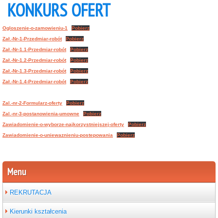
KONKURS OFERT
Ogloszenie-o-zamowieniu-1
Pobierz
Zał.-Nr-1-Przedmiar-robót
Pobierz
Zał.-Nr-1.1-Przedmiar-robót
Pobierz
Zał.-Nr-1.2-Przedmiar-robót
Pobierz
Zał.-Nr-1.3-Przedmiar-robót
Pobierz
Zał.-Nr-1.4-Przedmiar-robót
Pobierz
Zal.-nr-2-Formularz-oferty
Pobierz
Zal.-nr-3-postanowienia-umowne
Pobierz
Zawiadomienie-o-wyborze-najkorzystniejszej-oferty
Pobierz
Zawiadomienie-o-uniewaznieniu-postepowania
Pobierz
Menu
REKRUTACJA
Kierunki kształcenia