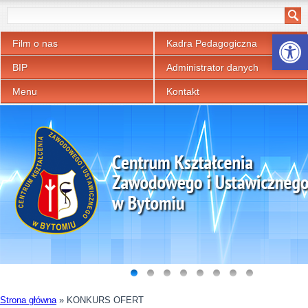
Otwórz p
Film o nas
Kadra Pedagogiczna
BIP
Administrator danych
Menu
Kontakt
Strona główna
»
KONKURS OFERT