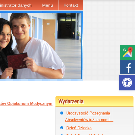
nistrator danych
Menu
Kontakt
Otwórz p
Wydarzenia
ksów Opiekunom Medycznym
Uroczystość Pożegnania
Absolwentów już za nami…
Dzień Dziecka