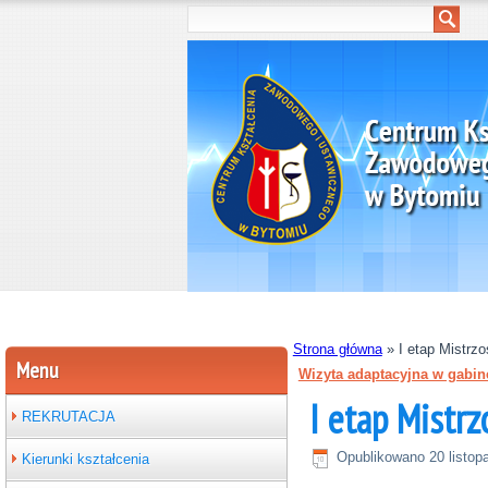
Strona główna
»
I etap Mistrz
Menu
Wizyta adaptacyjna w gabin
I etap Mistrz
REKRUTACJA
Opublikowano
20 listop
Kierunki kształcenia