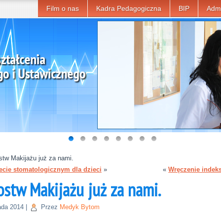
Film o nas
Kadra Pedagogiczna
BIP
Admi
ostw Makijażu już za nami.
ecie stomatologicznym dla dzieci
»
«
Wręczenie inde
ostw Makijażu już za nami.
ada 2014
|
Przez
Medyk Bytom