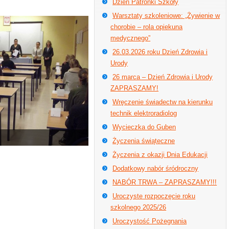
Dzień Patronki Szkoły
Warsztaty szkoleniowe: „Żywienie w
chorobie – rola opiekuna
medycznego”
26.03.2026 roku Dzień Zdrowia i
Urody
26 marca – Dzień Zdrowia i Urody
ZAPRASZAMY!
Wręczenie świadectw na kierunku
technik elektroradiolog
Wycieczka do Guben
Życzenia świąteczne
Życzenia z okazji Dnia Edukacji
Dodatkowy nabór śródroczny
NABÓR TRWA – ZAPRASZAMY!!!
Uroczyste rozpoczęcie roku
szkolnego 2025/26
Uroczystość Pożegnania