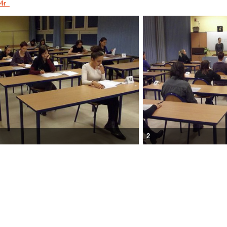
4r_
2