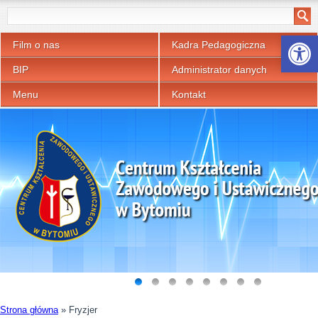
Otwórz p
Film o nas
Kadra Pedagogiczna
BIP
Administrator danych
Menu
Kontakt
Strona główna
»
Fryzjer