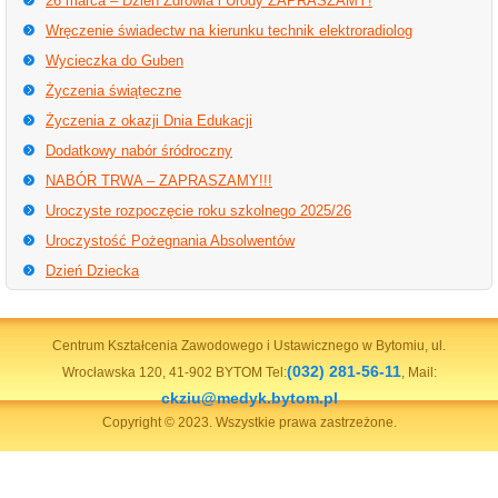
26 marca – Dzień Zdrowia i Urody ZAPRASZAMY!
Wręczenie świadectw na kierunku technik elektroradiolog
Wycieczka do Guben
Życzenia świąteczne
Życzenia z okazji Dnia Edukacji
Dodatkowy nabór śródroczny
NABÓR TRWA – ZAPRASZAMY!!!
Uroczyste rozpoczęcie roku szkolnego 2025/26
Uroczystość Pożegnania Absolwentów
Dzień Dziecka
Centrum Kształcenia Zawodowego i Ustawicznego w Bytomiu, ul.
(032) 281-56-11
Wrocławska 120, 41-902 BYTOM Tel:
, Mail:
ckziu@medyk.bytom.pl
Copyright © 2023. Wszystkie prawa zastrzeżone.
Wykonanie
prot.pl