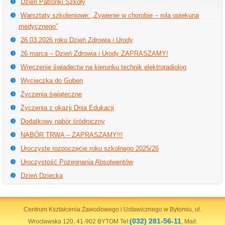
Dzień Patronki Szkoły
Warsztaty szkoleniowe: „Żywienie w chorobie – rola opiekuna
medycznego”
26.03.2026 roku Dzień Zdrowia i Urody
26 marca – Dzień Zdrowia i Urody ZAPRASZAMY!
Wręczenie świadectw na kierunku technik elektroradiolog
Wycieczka do Guben
Życzenia świąteczne
Życzenia z okazji Dnia Edukacji
Dodatkowy nabór śródroczny
NABÓR TRWA – ZAPRASZAMY!!!
Uroczyste rozpoczęcie roku szkolnego 2025/26
Uroczystość Pożegnania Absolwentów
Dzień Dziecka
Centrum Kształcenia Zawodowego i Ustawicznego w Bytomiu, ul.
(032) 281-56-11
Wrocławska 120, 41-902 BYTOM Tel:
, Mail: