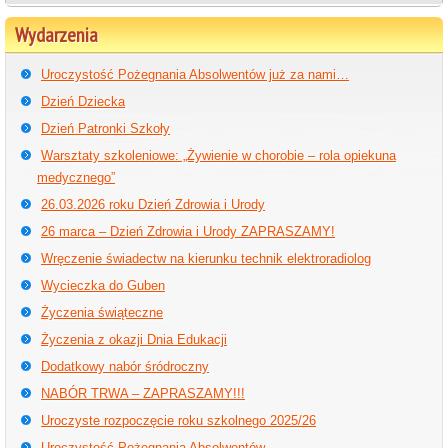
Wydarzenia
Uroczystość Pożegnania Absolwentów już za nami…
Dzień Dziecka
Dzień Patronki Szkoły
Warsztaty szkoleniowe: „Żywienie w chorobie – rola opiekuna
medycznego”
26.03.2026 roku Dzień Zdrowia i Urody
26 marca – Dzień Zdrowia i Urody ZAPRASZAMY!
Wręczenie świadectw na kierunku technik elektroradiolog
Wycieczka do Guben
Życzenia świąteczne
Życzenia z okazji Dnia Edukacji
Dodatkowy nabór śródroczny
NABÓR TRWA – ZAPRASZAMY!!!
Uroczyste rozpoczęcie roku szkolnego 2025/26
Uroczystość Pożegnania Absolwentów