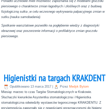
Ponadto uczniowie mieli możliwość zapoznania się z modelami gruczołu
piersiowego o charakterze zmian łagodnych i złośliwych oraz z budową
fizjologiczną sutka ,w celu wczesnego wykrywania palpacyjnego zmian w
sutku.(nauka samobadania).
Spotkanie warsztatowe pozwoliło na pogłębienie wiedzy z diagnostyki
obrazowej oraz poszerzenie informacji o profilaktyce zmian gruczołu
piersiowego.
Higienistki na targach KRAKDENT
Opublikowano
13 marca 2017
|
Przez
Medyk Bytom
Miesiąc marzec to czas Targów Stomatologicznych w Krakowie.
Słuchaczki kierunków Asystentka stomatologiczna i Higienistka
stomatologiczna odwiedziły wystawców tegorocznego KRAKDENTU. Z
przyjemnością zapoznały się z nowościami przeznaczonymi do higieny